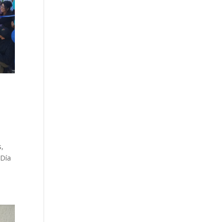
s,
 Día