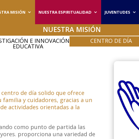
STRA MISIÓN
NUESTRA ESPIRITUALIDAD
JUVENTUDES
NUESTRA MISIÓN
STIGACIÓN E INNOVACIÓN
CENTRO DE DÍA
EDUCATIVA
 centro de día solido que ofrece
u familia y cuidadores, gracias a un
de actividades orientadas a la
ando como punto de partida las
ayores. proporciona una variedad de