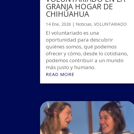
GRANJA HOGAR DE
CHIHUAHUA
14 Ene, 2026
|
Noticias
,
VOLUNTARIADO
El voluntariado es una
oportunidad para descubrir
quiénes somos, qué podemos
ofrecer y cómo, desde lo cotidiano,
podemos contribuir a un mundo
más justo y humano.
READ MORE