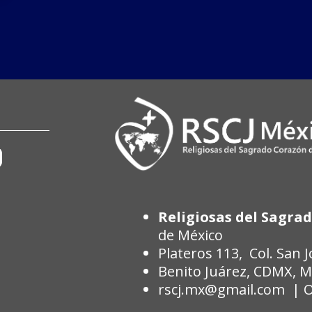
Religiosas del Sagrad
de México
Plateros 113, Col. San 
Benito Juárez, CDMX, Mé
rscj.mx@gmail.com | Ofi