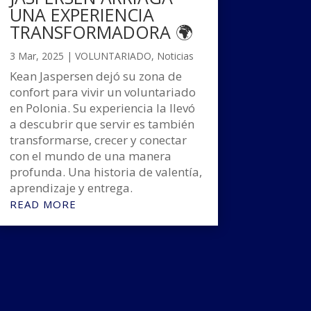
UNA EXPERIENCIA
TRANSFORMADORA 🌍
3 Mar, 2025
|
VOLUNTARIADO
,
Noticias
Kean Jaspersen dejó su zona de
confort para vivir un voluntariado
en Polonia. Su experiencia la llevó
a descubrir que servir es también
transformarse, crecer y conectar
con el mundo de una manera
profunda. Una historia de valentía,
aprendizaje y entrega.
READ MORE