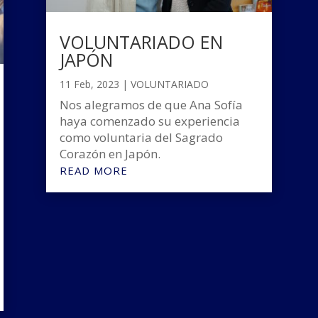
VOLUNTARIADO EN
JAPÓN
11 Feb, 2023
|
VOLUNTARIADO
Nos alegramos de que Ana Sofía
haya comenzado su experiencia
como voluntaria del Sagrado
Corazón en Japón.
READ MORE