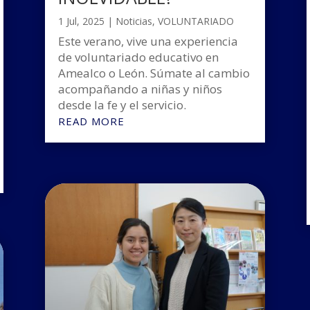
1 Jul, 2025
|
Noticias
,
VOLUNTARIADO
Este verano, vive una experiencia
de voluntariado educativo en
Amealco o León. Súmate al cambio
acompañando a niñas y niños
desde la fe y el servicio.
READ MORE