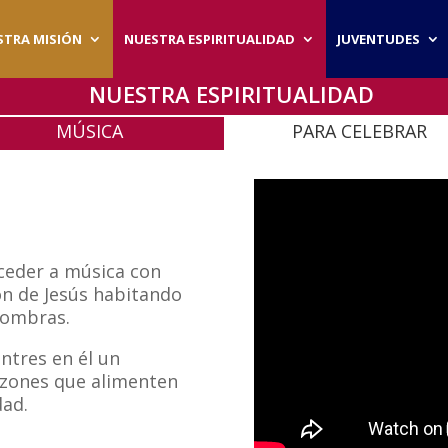
STRA MISIÓN
NUESTRA ESPIRITUALIDAD
JUVENTUDES
NUESTRA ESPIRITUALIDAD
MÚSICA
PARA CELEBRAR
ceder a música con
ón de Jesús habitando
 sombras.
entres en él un
azones que alimenten
dad.