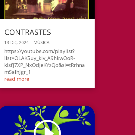
CONTRASTES
13 Dic, 2024
|
MÚSICA
https://youtube.com/playlist?
list=OLAK5uy_kiv_A9hkwOoR-
klsfj7XP_NxOdjeKYzQo&si=tRrhna
mSalhJgr_1
read more