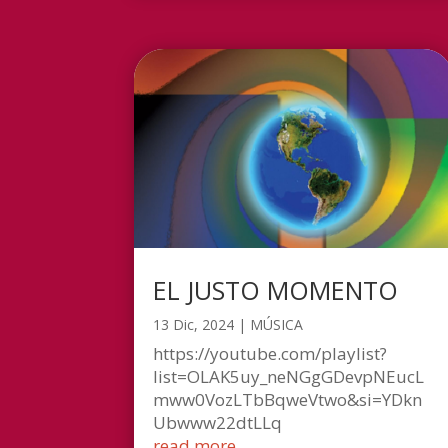
EL JUSTO MOMENTO
13 Dic, 2024
|
MÚSICA
https://youtube.com/playlist?
list=OLAK5uy_neNGgGDevpNEucL
mww0VozLTbBqweVtwo&si=YDkn
Ubwww22dtLLq
read more