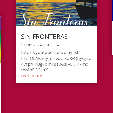
SIN FRONTERAS
13 Dic, 2024
|
MÚSICA
https://youtube.com/playlist?
list=OLAK5uy_nHvovckpRvQfgKg5c
47fpfPPBg7qmY8z0&si=6K_K7mx
mMpEGGUtX
read more