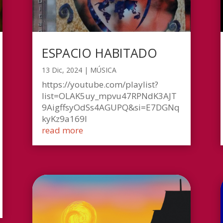
ESPACIO HABITADO
13 Dic, 2024
|
MÚSICA
https://youtube.com/playlist?
list=OLAK5uy_mpvu47RPNdK3AJT
9AigffsyOdSs4AGUPQ&si=E7DGNq
kyKz9a169l
read more