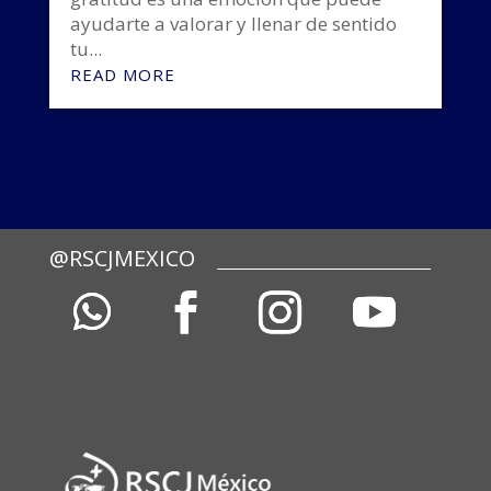
ayudarte a valorar y llenar de sentido
tu...
READ MORE
@RSCJMEXICO